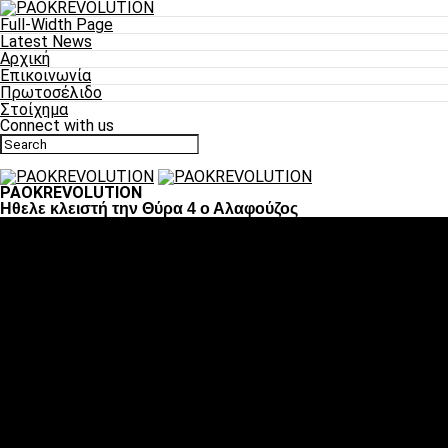
Full-Width Page
Latest News
Αρχική
Επικοινωνία
Πρωτοσέλιδο
Στοίχημα
Connect with us
PAOKREVOLUTION
Ηθελε κλειστή την Θύρα 4 ο Αλαφούζος
Ποδόσφαιρο
«Πλέον έχουμε αλλάξει σαν ομάδα, παίξαμε σαν ένα»
«Το πιο σημαντικό είναι η αυτοπεποίθηση των ποδοσφαιριστώ
«Πάμε να διεκδικήσουμε την οκτάδα»
«Είναι απόλαυση να παίζεις για τον κόσμο του ΠΑΟΚ»
«Θα τα δώσουμε όλα κόντρα στη Λιόν για την οκτάδα»
Μπάσκετ
Αλλαγή ώρας με Σπόρτινγκ και Μπιλμπάο