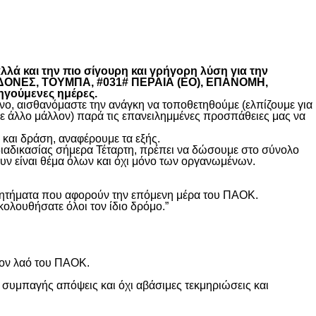
λά και την πιο σίγουρη και γρήγορη λύση για την
ΚΕΔΟΝΕΣ, ΤΟΥΜΠΑ, #031# ΠΕΡΑΙΑ (ΕΟ), ΕΠΑΝΟΜΗ,
ηγούμενες ημέρες.
, αισθανόμαστε την ανάγκη να τοποθετηθούμε (ελπίζουμε για
θε άλλο μάλλον) παρά τις επανειλημμένες προσπάθειες μας να
και δράση, αναφέρουμε τα εξής.
διαδικασίας σήμερα Τέταρτη, πρέπει να δώσουμε στο σύνολο
υν είναι θέμα όλων και όχι μόνο των οργανωμένων.
ά ζητήματα που αφορούν την επόμενη μέρα του ΠΑΟΚ.
κολουθήσατε όλοι τον ίδιο δρόμο.”
τον λαό του ΠΑΟΚ.
 συμπαγής απόψεις και όχι αβάσιμες τεκμηριώσεις και