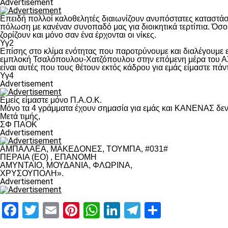
Advertisement
Επειδή πολλοί καλοθελητές διαιωνίζουν ανυπόστατες καταστάσ
πόλωση με κανέναν συνοπαδό μας για διοικητικά τερτίπια. Όσο 
ζορίζουν και μόνο σαν ένα έρχονται οι νίκες.
Υγ2
Επίσης στο κλίμα ενότητας που παροτρύνουμε και διαλέγουμε
εμπλοκή Τσαλόπουλου-Χατζόπουλου στην επόμενη μέρα του ΑΣ Π
είναι αυτές που τους θέτουν εκτός κάδρου για εμάς είμαστε πά
Υγ4
Advertisement
Εμείς είμαστε μόνο Π.Α.Ο.Κ.
Μόνο τα 4 γράμματα έχουν σημασία για εμάς και ΚΑΝΕΝΑΣ δεν 
Μετά τιμής,
ΣΦ ΠΑΟΚ
Advertisement
ΑΜΠΑΛΑΕΑ, ΜΑΚΕΔΟΝΕΣ, ΤΟΥΜΠΑ, #031#
ΠΕΡΑΙΑ (ΕΟ) , ΕΠΑΝΟΜΗ
ΑΜΥΝΤΑΙΟ, ΜΟΥΔΑΝΙΑ, ΦΛΩΡΙΝΑ,
ΧΡΥΣΟΥΠΟΛΗ».
Advertisement
Facebook
Twitter
Email
Pinterest
WhatsApp
LinkedIn
Telegram
Μοιραστ