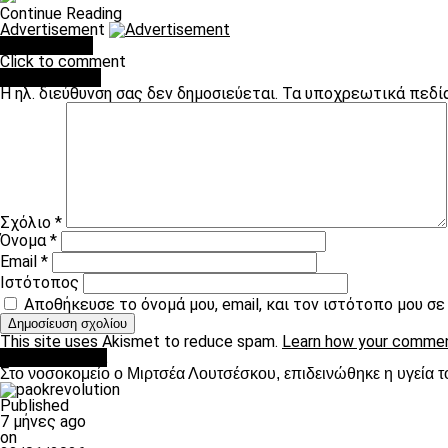
Continue Reading
Advertisement
You may like
Click to comment
Leave a Reply
Η ηλ. διεύθυνση σας δεν δημοσιεύεται.
Τα υποχρεωτικά πεδί
Σχόλιο
*
Όνομα
*
Email
*
Ιστότοπος
Αποθήκευσε το όνομά μου, email, και τον ιστότοπο μου σ
This site uses Akismet to reduce spam.
Learn how your commen
Επικαιρότητα
Στο νοσοκομείο ο Μιρτσέα Λουτσέσκου, επιδεινώθηκε η υγεία τ
Published
7 μήνες ago
on