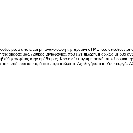
είτε
ύζος μέσα από επίσημη ανακοίνωση της πράσινης ΠΑΕ που απευθύνεται στον
 της ομάδας μας, Λούκας Βιγιαφάνιες, που είχε τιμωρηθεί αδίκως με δύο αγ
πιβλήθηκαν φέτος στην ομάδα μας. Κορυφαία στιγμή η ποινή αποκλεισμού τη
α που υπέπεσε σε παρόμοια παραπτώματα. Ας εξηγήσει ο κ. Υφυπουργός Αθλ
είτε