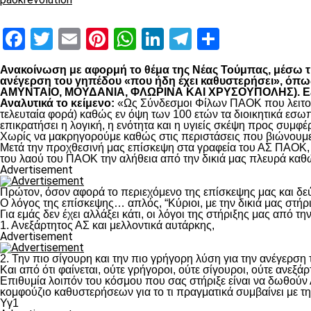
Facebook
Twitter
Email
Pinterest
WhatsApp
LinkedIn
Telegram
Μοιραστ
Ανακοίνωση με αφορμή το θέμα της Νέας Τούμπας, μέσω της
ανέγερση του γηπέδου «που ήδη έχει καθυστερήσει», 
ΑΜΥΝΤΑΙΟ, ΜΟΥΔΑΝΙΑ, ΦΛΩΡΙΝΑ ΚΑΙ ΧΡΥΣΟΥΠΟΛΗΣ). Εξηγο
Αναλυτικά το κείμενο:
«Ως Σύνδεσμοι Φίλων ΠΑΟΚ που λειτουρ
τελευταία φορά) καθώς εν όψη των 100 ετών τα διοικητικά εσω
επικρατήσει η λογική, η ενότητα και η υγιείς σκέψη προς συμ
Χωρίς να μακρηγορούμε καθώς στις περιστάσεις που βιώνουμε 
Μετά την προχθεσινή μας επίσκεψη στα γραφεία του ΑΣ ΠΑΟΚ, τ
του λαού του ΠΑΟΚ την αλήθεια από την δικιά μας πλευρά καθώ
Advertisement
Πρώτον, όσον αφορά το περιεχόμενο της επίσκεψης μας και δε
Ο λόγος της επίσκεψης… απλός, “Κύριοι, με την δικιά μας στήρ
Για εμάς δεν έχει αλλάξει κάτι, οι λόγοι της στήριξης μας από τ
1. Ανεξάρτητος ΑΣ και μελλοντικά αυτάρκης,
Advertisement
2. Την πιο σίγουρη και την πιο γρήγορη λύση για την ανέγερσ
Και από ότι φαίνεται, ούτε γρήγοροι, ούτε σίγουροι, ούτε ανεξάρ
Επιθυμία λοιπόν του κόσμου που σας στήριξε είναι να δωθούν
κομφούζιο καθυστερήσεων για το τι πραγματικά συμβαίνει με τ
Υγ1