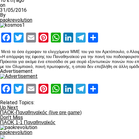
10 έτη ago
on
31/05/2016
By
paokrevolution
Facebook
Twitter
Email
Pinterest
WhatsApp
LinkedIn
Telegram
Μοιραστ
Μετά τα όσα έγραψαν τα ελεγχόμενα ΜΜΕ του για τον Αρετόπουλο, ο Αλαφο
«Η απόρριψη της έφεσης του Παναθηναϊκού για την ποινή του ποδοσφαιριστή
Πρόκειται για ακόμα ένα επεισόδιο σε μια σειρά εξοντωτικών ποινών που ε
με τον Ολυμπιακό, ποινή πρωτοφανής, η οποία δεν επεβλήθη σε άλλη ομάδ
Advertisement
Facebook
Twitter
Email
Pinterest
WhatsApp
LinkedIn
Telegram
Μοιραστ
Related Topics:
Up Next
ΠΑΟΚ-Παναθηναϊκός (live pre game)
Don't Miss
ΠΑΟΚ 1-1 Παναθηναϊκός
paokrevolution