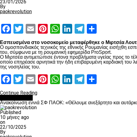
23/01/2026
By
paokrevolution
Facebook
Twitter
Email
Pinterest
WhatsApp
LinkedIn
Telegram
Μοιραστ
Εσπευσμένα στο νοσοκομείο μεταφέρθηκε ο Μιρτσέα Λουτσ
Ο ομοσπονδιακός τεχνικός της εθνικής Ρουμανίας εισήχθη εσπ
του, σύμφωνα με τη ρουμανική εφημερίδα ProSport.
Ο Μιρτσέα αντιμετώπισε έντονα προβλήματα υγείας προς το τέλ
οποίο επηρέασε αρνητικά την ήδη επιβαρυμένη καρδιακή του λει
της νοσηλείας του.
Facebook
Twitter
Email
Pinterest
WhatsApp
LinkedIn
Telegram
Μοιραστ
Continue Reading
Επικαιρότητα
Ανακοίνωση εννιά ΣΦ ΠΑΟΚ: «Θέλουμε ανεξάρτητο και αυτάρκη
Published
10 μήνες ago
on
22/10/2025
By
paokrevolution