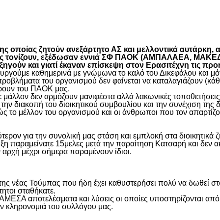
είτε
 οποίας ζητούν ανεξάρτητο ΑΣ και μελλοντικά αυτάρκη, αλ
όπως τονίζουν, εξέδωσαν εννιά ΣΦ ΠΑΟΚ (ΑΜΠΑΛΑΕΑ, ΜΑ
ύν και γιατί έκαναν επίσκεψη στον Ερασιτέχνη τις προ
γούμε καθημερινά με γνώμωνα το καλό του Δικεφάλου και μόνο
προβλήματα του οργανισμού δεν φαίνεται να καταλαγιάζουν (κά
φέρουν του ΠΑΟΚ μας.
μάλλον δεν αρμόζουν μανιφέστα αλλά λακωνικές τοποθετήσεις 
ην διακοπή του διοικητικού συμβουλίου και την συνέχιση της 
ς το μέλλον του οργανισμού και οι άνθρωποι που τον απαρτίζο
ύτερον για την συνολική μας στάση και εμπλοκή στα διοικητικ
ιξη παραμείνατε 15μελες μετά την παραίτηση Κατσαρή και δεν α
ην αρχή μέχρι σήμερα παραμένουν ίδιοι.
η της νέας Τούμπας που ήδη έχει καθυστερήσει πολύ να δωθεί σ
τητοι σταθήκατε.
 ΑΜΕΣΑ αποτελέσματα και λύσεις οι οποίες υποστηρίζονται από
ην κληρονομιά του συλλόγου μας.