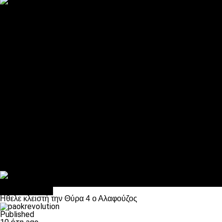
ΠΑΟΚ και τηλεοπτικά: αποκλειστικά απόφαση Σαββίδη
Αντίπαλοι
Νέα προβλήματα στην Μπέτις πριν την Τούμπα
Επίσημο «stop» στους φίλους του ΠΑΟΚ στο Αγρίνιο
Η Λιόν «σφυροκόπησε» τη Μονακό και πλησιάζει στο Champio
ΠΑΟΚ: Τι έκαναν οι αντίπαλοί του στο Europa League
Η Ριέκα διέκοψε την εγγραφή μελών ενόψει… ΠΑΟΚ
Διάφορα
Πέθανε ο μπαμπάς του Γιαννάκη, Λουκάς Μήλιος
ΣΦ ΠΑΟΚ Θύρα 4: Ανακοίνωσε οδική εκδρομή για τον αγώνα με
Κανείς δεν ξέχασε τα έξι αετόπουλα
Στο OPEN τα προκριματικά, στη NOVA τα του πρωταθλήματος
Σαν σήμερα: Οταν “έφυγε” ο Λόραντ
Επικαιρότητα
Ηθελε κλειστή την Θύρα 4 ο Αλαφούζος
Published