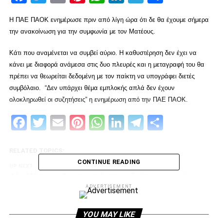
Η ΠΑΕ ΠΑΟΚ ενημέρωσε πριν από λίγη ώρα ότι δε θα έχουμε σήμερα
την ανακοίνωση για την συμφωνία με τον Ματέους.
Κάτι που αναμένεται να συμβεί αύριο. Η καθυστέρηση δεν έχει να
κάνει με διαφορά ανάμεσα στις δυο πλευρές και η μεταγραφή του θα
πρέπει να θεωρείται δεδομένη με τον παίκτη να υπογράφει διετές
συμβόλαιο. “Δεν υπάρχει θέμα εμπλοκής απλά δεν έχουν
ολοκληρωθεί οι συζητήσεις” η ενημέρωση από την ΠΑΕ ΠΑΟΚ.
Facebook
Twitter
Email
Pinterest
WhatsApp
LinkedIn
Telegram
Μοιρασ
RELATED TOPICS:
CONTINUE READING
UP NEXT
Λέο Μάτος: «Δεν το σκέφτηκα δεύτερη φορά για
τον ΠΑΟΚ»
ADVERTISEMENT
DON'T MISS
Σήμερα τα σπουδαία για Μακ
YOU MAY LIKE