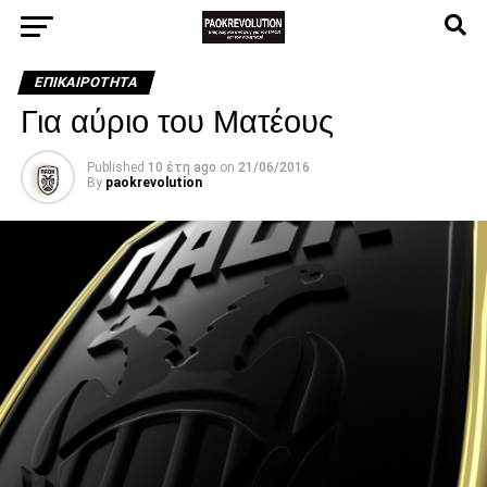
ΕΠΙΚΑΙΡΌΤΗΤΑ
Για αύριο του Ματέους
Published
10 έτη ago
on
21/06/2016
By
paokrevolution