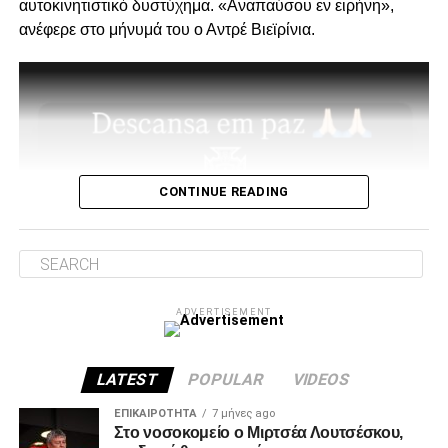
αυτοκινητιστικό δυστύχημα. «Αναπαύσου εν ειρήνη»,
στήριξη παραμείνατε 15μελες μετά την παραίτηση
ανέφερε στο μήνυμά του ο Αντρέ Βιεϊρίνια.
Κατσαρή και δεν ακολουθήσατε όλοι τον ίδιο δρόμο.”
Για εμάς δεν έχει αλλάξει κάτι, οι λόγοι της στήριξης μας
από την αρχή μέχρι σήμερα παραμένουν ίδιοι.
1. Ανεξάρτητος ΑΣ και μελλοντικά αυτάρκης,
CONTINUE READING
ADVERTISEMENT
ADVERTISEMENT
2. Την πιο σίγουρη και την πιο γρήγορη λύση για την
ανέγερση της νέας Τούμπας που ήδη έχει καθυστερήσει
πολύ να δωθεί στον λαό του ΠΑΟΚ.
LATEST
POPULAR
VIDEOS
Και από ότι φαίνεται, ούτε γρήγοροι, ούτε σίγουροι, ούτε
ΕΠΙΚΑΙΡΌΤΗΤΑ
7 μήνες ago
Στο νοσοκομείο ο Μιρτσέα Λουτσέσκου,
ανεξάρτητοι σταθήκατε.