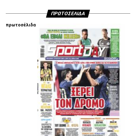
ADVERTISEMENT
ΠΡΩΤΟΣΕΛΙΔΑ
πρωτοσέλιδα
Εμείς είμαστε μόνο Π.Α.Ο.Κ.
Μόνο τα 4 γράμματα έχουν σημασία για εμάς και
ΚΑΝΕΝΑΣ δεν είναι πάνω απο αυτά τα ιερά γράμματα.
Μετά τιμής,
ΣΦ ΠΑΟΚ
ADVERTISEMENT
ΑΜΠΑΛΑΕΑ, ΜΑΚΕΔΟΝΕΣ, ΤΟΥΜΠΑ, #031#