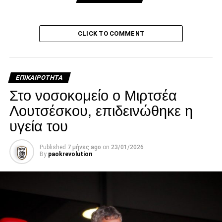
paokrevolution
CLICK TO COMMENT
ΕΠΙΚΑΙΡΌΤΗΤΑ
Στο νοσοκομείο ο Μιρτσέα
Λουτσέσκου, επιδεινώθηκε η
υγεία του
Published
7 μήνες ago
on
23/01/2026
By
paokrevolution