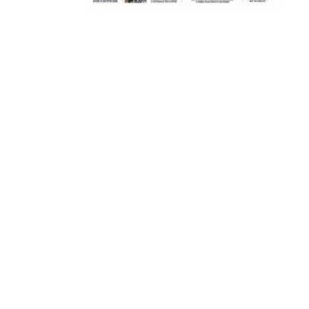
ΠΕΡΑΙΑ (ΕΟ) , ΕΠΑΝΟΜΗ
ΑΜΥΝΤΑΙΟ, ΜΟΥΔΑΝΙΑ, ΦΛΩΡΙΝΑ,
ΧΡΥΣΟΥΠΟΛΗ».
ADVERTISEMENT
Facebook
Twitter
Email
Pinterest
WhatsApp
LinkedIn
Telegram
Μοιρασ