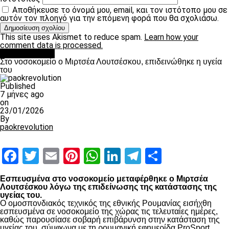
Αποθήκευσε το όνομά μου, email, και τον ιστότοπο μου σε
αυτόν τον πλοηγό για την επόμενη φορά που θα σχολιάσω.
This site uses Akismet to reduce spam.
Learn how your
comment data is processed.
Επικαιρότητα
Στο νοσοκομείο ο Μιρτσέα Λουτσέσκου, επιδεινώθηκε η υγεία
του
Published
7 μήνες ago
on
23/01/2026
By
paokrevolution
Facebook
Twitter
Email
Pinterest
WhatsApp
LinkedIn
Telegram
Μοιραστ
Εσπευσμένα στο νοσοκομείο μεταφέρθηκε ο Μιρτσέα
Λουτσέσκου λόγω της επιδείνωσης της κατάστασης της
υγείας του.
Ο ομοσπονδιακός τεχνικός της εθνικής Ρουμανίας εισήχθη
εσπευσμένα σε νοσοκομείο της χώρας τις τελευταίες ημέρες,
καθώς παρουσίασε σοβαρή επιβάρυνση στην κατάσταση της
υγείας του, σύμφωνα με τη ρουμανική εφημερίδα ProSport.