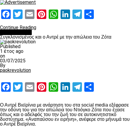
Facebook
Twitter
Email
Pinterest
WhatsApp
LinkedIn
Telegram
Μοιραστ
Continue Reading
Επικαιρότητα
Συγκλονισμένος και ο Αντρέ με την απώλεια του Ζότα
Published
1 έτος ago
on
03/07/2025
By
paokrevolution
Facebook
Twitter
Email
Pinterest
WhatsApp
LinkedIn
Telegram
Μοιραστ
Ο Αντρέ Βιεϊρίνια με ανάρτηση του στα social media εξέφρασε
την οδύνη του για την απώλεια του Ντιόγκο Ζότα που έχασε
όπως και ο αδελφός του την ζωή του σε αυτοκινητιστικό
δυστύχημα. «Αναπαύσου εν ειρήνη», ανέφερε στο μήνυμά του
ο Αντρέ Βιεϊρίνια.