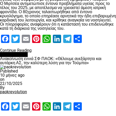
Ο Μιρτσέα αντιμετώπισε έντονα προβλήματα υγείας προς το
τέλος του 2025, με αποτέλεσμα να χρειαστεί άμεση ιατρική
φροντίδα. Ο 80χρονος ταλαιπωρήθηκε από έντονο
κρυολόγημα, το οποίο επηρέασε αρνητικά την ήδη επιβαρυμένη
καρδιακή του λειτουργία, και κρίθηκε αναγκαία να νοσηλευτεί.
Οι πληροφορίες αναφέρουν ότι η κατάστασή του επιδεινώθηκε
κατά τη διάρκεια της νοσηλείας του.
Facebook
Twitter
Email
Pinterest
WhatsApp
LinkedIn
Telegram
Μοιραστ
Continue Reading
Επικαιρότητα
Ανακοίνωση εννιά ΣΦ ΠΑΟΚ: «Θέλουμε ανεξάρτητο και
αυτάρκη ΑΣ, την καλύτερη λύση για την Τούμπα»
Published
10 μήνες ago
on
22/10/2025
By
paokrevolution
Facebook
Twitter
Email
Pinterest
WhatsApp
LinkedIn
Telegram
Μοιραστ