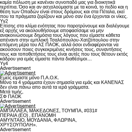
καμία πόλωση με κανέναν συνοπαδό μας για διοικητικά
τερτίπια. Όσο και αν ασχολούμαστε με τα κοινά, το πεδίο και η
θέση των Οπαδών είναι στους δρόμους και στα Πέταλα, εκεί
που τα πράγματα ζορίζουν και μόνο σαν ένα έρχονται οι νίκες.
Υγ2
Επίσης στο κλίμα ενότητας που παροτρύνουμε και διαλέγουμε
εξ αρχής να ακολουθήσουμε αποφασίσαμε να μην
ανακοινώσουμε δημόσια τους λόγους που είμαστε κάθετα
απέναντι στην εμπλοκή Τσαλόπουλου-Χατζόπουλου στην
επόμενη μέρα του ΑΣ ΠΑΟΚ, αλλά όσοι ενδιαφέρονται να
ακούσουν ποιες συγκεκριμένες κινήσεις τους, συναντήσεις
τους και τοποθετήσεις τους είναι αυτές που τους θέτουν εκτός
κάδρου για εμάς είμαστε πάντα διαθέσιμοι…
Υγ4
Advertisement
Εμείς είμαστε μόνο Π.Α.Ο.Κ.
Μόνο τα 4 γράμματα έχουν σημασία για εμάς και ΚΑΝΕΝΑΣ
δεν είναι πάνω απο αυτά τα ιερά γράμματα.
Μετά τιμής,
ΣΦ ΠΑΟΚ
Advertisement
ΑΜΠΑΛΑΕΑ, ΜΑΚΕΔΟΝΕΣ, ΤΟΥΜΠΑ, #031#
ΠΕΡΑΙΑ (ΕΟ) , ΕΠΑΝΟΜΗ
ΑΜΥΝΤΑΙΟ, ΜΟΥΔΑΝΙΑ, ΦΛΩΡΙΝΑ,
ΧΡΥΣΟΥΠΟΛΗ».
Advertisement