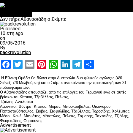
Στο OPEN τα προκριματικά, στη NOVA τα του πρωταθλήματος
Σαν σήμερα: Οταν “έφυγε” ο Λόραντ
Επικαιρότητα
Δεν πήρε Αθανασιάδη ο Σκίμπε
Published
10 έτη ago
on
09/05/2016
By
paokrevolution
Facebook
Twitter
Email
Pinterest
WhatsApp
LinkedIn
Telegram
Μοιραστ
Η Εθνική Ομάδα θα δώσει στην Αυστραλία δυο φιλικούς αγώνςες (4/6
Σίδνεϊ, 7/6 Μελβούρνη) και ο Σκίμπε ανακοίνωσε την προεπιλογή των 31
ποδοσφαιριστών.
Ο Αθανασιάδης απουσιάζει από τις επιλογές του Γερμανού ενώ σε αυτές
βρίσκονται Κίτσιου, Τζαβέλλας, Πέλκας,
Τζιόλης. Αναλυτικά:
Αμυντικοί: Βύντρα, Κίτσιου, Μόρας, Μπουκουβάλας, Οικονόμου,
Παπασταθόπουλος, Σιόβας, Σταφυλίδης, Τζαβέλλας, Τοροσίδης, Χολέμπας.
Μέσοι: Κονέ, Μανιάτης, Μάνταλος, Πέλκας, Σάμαρης, Ταχτσίδης, Τζιόλης,
Φετφατζίδης, Φορτούνης.
Advertisement