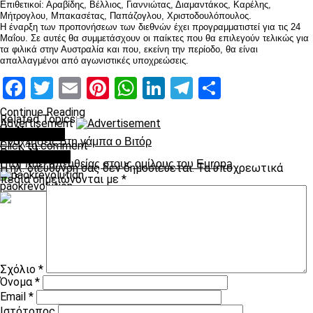
Επιθετικοί: Αραβίδης, Βέλλιος, Γιαννιώτας, Διαμαντάκος, Καρέλης,
Μήτρογλου, Μπακασέτας, Παπάζογλου, Χριστοδουλόπουλος.
Η έναρξη των προπονήσεων των διεθνών έχει προγραμματιστεί για τις 24
Μαΐου. Σε αυτές θα συμμετάσχουν οι παίκτες που θα επιλεγούν τελικώς για
τα φιλικά στην Αυστραλία και που, εκείνη την περίοδο, θα είναι
απαλλαγμένοι από αγωνιστικές υποχρεώσεις.
Facebook
Twitter
Email
Pinterest
WhatsApp
LinkedIn
Telegram
Μοιραστ
Continue Reading
Related Topics:
Advertisement
Up Next
You may like
Ενοχλήσεις στη γάμπα ο Βιτόρ
Click to comment
Don't Miss
Leave a Reply
Ετσι πάει απευθείας στους ομίλους του Εuropa
Η ηλ. διεύθυνση σας δεν δημοσιεύεται.
Τα υποχρεωτικά
πεδία σημειώνονται με
*
paokrevolution
Σχόλιο
*
Όνομα
*
Email
*
Ιστότοπος