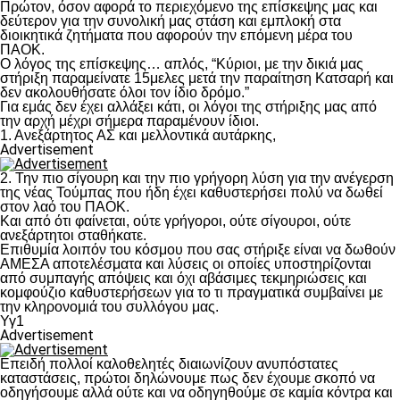
Πρώτον, όσον αφορά το περιεχόμενο της επίσκεψης μας και
δεύτερον για την συνολική μας στάση και εμπλοκή στα
διοικητικά ζητήματα που αφορούν την επόμενη μέρα του
ΠΑΟΚ.
Ο λόγος της επίσκεψης… απλός, “Κύριοι, με την δικιά μας
στήριξη παραμείνατε 15μελες μετά την παραίτηση Κατσαρή και
δεν ακολουθήσατε όλοι τον ίδιο δρόμο.”
Για εμάς δεν έχει αλλάξει κάτι, οι λόγοι της στήριξης μας από
την αρχή μέχρι σήμερα παραμένουν ίδιοι.
1. Ανεξάρτητος ΑΣ και μελλοντικά αυτάρκης,
Advertisement
2. Την πιο σίγουρη και την πιο γρήγορη λύση για την ανέγερση
της νέας Τούμπας που ήδη έχει καθυστερήσει πολύ να δωθεί
στον λαό του ΠΑΟΚ.
Και από ότι φαίνεται, ούτε γρήγοροι, ούτε σίγουροι, ούτε
ανεξάρτητοι σταθήκατε.
Επιθυμία λοιπόν του κόσμου που σας στήριξε είναι να δωθούν
ΑΜΕΣΑ αποτελέσματα και λύσεις οι οποίες υποστηρίζονται
από συμπαγής απόψεις και όχι αβάσιμες τεκμηριώσεις και
κομφούζιο καθυστερήσεων για το τι πραγματικά συμβαίνει με
την κληρονομιά του συλλόγου μας.
Υγ1
Advertisement
Επειδή πολλοί καλοθελητές διαιωνίζουν ανυπόστατες
καταστάσεις, πρώτοι δηλώνουμε πως δεν έχουμε σκοπό να
οδηγήσουμε αλλά ούτε και να οδηγηθούμε σε καμία κόντρα και