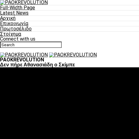
Full-Width Page
Latest News
Αρχική
Επικοινωνία
Πρωτοσέλιδο
Στοίχημα
Connect with us
PAOKREVOLUTION
Δεν πήρε Αθανασιάδη ο Σκίμπε
Ποδόσφαιρο
«Πλέον έχουμε αλλάξει σαν ομάδα, παίξαμε σαν ένα»
«Το πιο σημαντικό είναι η αυτοπεποίθηση των
ποδοσφαιριστών»
«Πάμε να διεκδικήσουμε την οκτάδα»
«Είναι απόλαυση να παίζεις για τον κόσμο του ΠΑΟΚ»
«Θα τα δώσουμε όλα κόντρα στη Λιόν για την οκτάδα»
Μπάσκετ