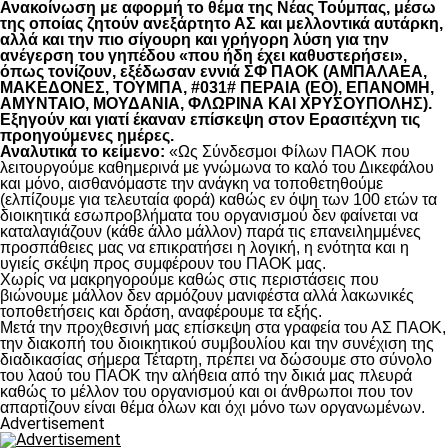
Ανακοίνωση με αφορμή το θέμα της Νέας Τούμπας, μέσω
της οποίας ζητούν ανεξάρτητο ΑΣ και μελλοντικά αυτάρκη,
αλλά και την πιο σίγουρη και γρήγορη λύση για την
ανέγερση του γηπέδου «που ήδη έχει καθυστερήσει»,
όπως τονίζουν, εξέδωσαν εννιά ΣΦ ΠΑΟΚ (ΑΜΠΑΛΑΕΑ,
ΜΑΚΕΔΟΝΕΣ, ΤΟΥΜΠΑ, #031# ΠΕΡΑΙΑ (ΕΟ), ΕΠΑΝΟΜΗ,
ΑΜΥΝΤΑΙΟ, ΜΟΥΔΑΝΙΑ, ΦΛΩΡΙΝΑ ΚΑΙ ΧΡΥΣΟΥΠΟΛΗΣ).
Εξηγούν και γιατί έκαναν επίσκεψη στον Ερασιτέχνη τις
προηγούμενες ημέρες.
Αναλυτικά το κείμενο:
«Ως Σύνδεσμοι Φίλων ΠΑΟΚ που
λειτουργούμε καθημερινά με γνώμωνα το καλό του Δικεφάλου
και μόνο, αισθανόμαστε την ανάγκη να τοποθετηθούμε
(ελπίζουμε για τελευταία φορά) καθώς εν όψη των 100 ετών τα
διοικητικά εσωπροβλήματα του οργανισμού δεν φαίνεται να
καταλαγιάζουν (κάθε άλλο μάλλον) παρά τις επανειλημμένες
προσπάθειες μας να επικρατήσει η λογική, η ενότητα και η
υγιείς σκέψη προς συμφέρουν του ΠΑΟΚ μας.
Χωρίς να μακρηγορούμε καθώς στις περιστάσεις που
βιώνουμε μάλλον δεν αρμόζουν μανιφέστα αλλά λακωνικές
τοποθετήσεις και δράση, αναφέρουμε τα εξής.
Μετά την προχθεσινή μας επίσκεψη στα γραφεία του ΑΣ ΠΑΟΚ,
την διακοπή του διοικητικού συμβουλίου και την συνέχιση της
διαδικασίας σήμερα Τέταρτη, πρέπει να δώσουμε στο σύνολο
του λαού του ΠΑΟΚ την αλήθεια από την δικιά μας πλευρά
καθώς το μέλλον του οργανισμού και οι άνθρωποι που τον
απαρτίζουν είναι θέμα όλων και όχι μόνο των οργανωμένων.
Advertisement