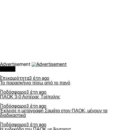
Advertisement
Τάσεις
Επικαιρότητα
3 έτη ago
Το παρασκήνιο πίσω από το πανό
Ποδόσφαιρο
3 έτη ago
ΠΑΟΚ 3-0 Αστέρας Τρίπολης
Ποδόσφαιρο
3 έτη ago
Έκλεισε η μεταγραφή Σαμάτα στον ΠΑΟΚ, μένουν τα
διαδικαστικά
Ποδόσφαιρο
3 έτη ago
Η ενδεκάδα του ΠΑΟΚ με Άιντραχτ