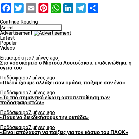
Facebook
Twitter
Email
Pinterest
WhatsApp
LinkedIn
Telegram
Μοιραστ
Continue Reading
Advertisement
Latest
Popular
Videos
Επικαιρότητα
7 μήνες ago
Στο νοσοκομείο ο Μιρτσέα Λουτσέσκου, επιδεινώθηκε η
υγεία του
Ποδόσφαιρο
7 μήνες ago
«Πλέον έχουμε αλλάξει σαν ομάδα, παίξαμε σαν ένα»
Ποδόσφαιρο
7 μήνες ago
«Το πιο σημαντικό είναι η αυτοπεποίθηση των
ποδοσφαιριστών»
Ποδόσφαιρο
7 μήνες ago
«Πάμε να διεκδικήσουμε την οκτάδα»
Ποδόσφαιρο
7 μήνες ago
«Είναι απόλαυση να παίζεις για τον κόσμο του ΠΑΟΚ»