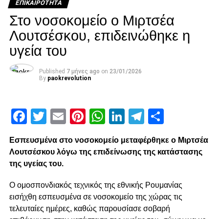
εξελιχθεί κι άλλο και φυσικά να έχει και αξία μεταπώλησης. Και με
ΕΠΙΚΑΙΡΌΤΗΤΑ
χαρακτηριστικά που δεν θα ακυρώνουν την παρουσία του Στέφανου
Στο νοσοκομείο ο Μιρτσέα
Αθανασιάδη. Ο Μίχελ έχει προχωρήσει περιπτώσεις παικτών και για
Λουτσέσκου, επιδεινώθηκε η
τα δύο σενάρια. Και μετά το ματς με τον Άγιαξ και την εξέλιξή του θα
υγεία του
παρθεί η τελική απόφαση.
Published
7 μήνες ago
on
23/01/2026
By
paokrevolution
www.metrosport.gr
Facebook
Twitter
Email
Pinterest
WhatsApp
LinkedIn
Telegram
Μοιρασ
ADVERTISEMENT
Εσπευσμένα στο νοσοκομείο μεταφέρθηκε ο Μιρτσέα
Λουτσέσκου λόγω της επιδείνωσης της κατάστασης
της υγείας του.
Facebook
Twitter
Email
Pinterest
WhatsApp
LinkedIn
Telegram
Μοιρασ
Ο ομοσπονδιακός τεχνικός της εθνικής Ρουμανίας
εισήχθη εσπευσμένα σε νοσοκομείο της χώρας τις
RELATED TOPICS:
τελευταίες ημέρες, καθώς παρουσίασε σοβαρή
UP NEXT