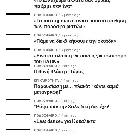
«Πλέον έχουμε αλλάξει σαν ομάδα,
παίξαμε σαν ένα»
ΠΟΔΌΣΦΑΙΡΟ
7 μήνες ago
«Το πιο σημαντικό είναι η αυτοπεποίθηση
2. Την πιο σίγουρη και την πιο γρήγορη λύση για την
των ποδοσφαιριστών»
ανέγερση της νέας Τούμπας που ήδη έχει καθυστερήσει
ΠΟΔΌΣΦΑΙΡΟ
7 μήνες ago
πολύ να δωθεί στον λαό του ΠΑΟΚ.
«Πάμε να διεκδικήσουμε την οκτάδα»
ΠΟΔΌΣΦΑΙΡΟ
7 μήνες ago
Και από ότι φαίνεται, ούτε γρήγοροι, ούτε σίγουροι, ούτε
«Είναι απόλαυση να παίζεις για τον κόσμο
ανεξάρτητοι σταθήκατε.
του ΠΑΟΚ»
ΠΟΔΌΣΦΑΙΡΟ
4 έτη ago
Πιθανή θλάση ο Τόμας
Επιθυμία λοιπόν του κόσμου που σας στήριξε είναι να
δωθούν ΑΜΕΣΑ αποτελέσματα και λύσεις οι οποίες
ΕΠΙΚΑΙΡΌΤΗΤΑ
4 έτη ago
Παρουσίαση με… πλακάτ “κάντε καμιά
υποστηρίζονται από συμπαγής απόψεις και όχι αβάσιμες
μεταγραφή!”
τεκμηριώσεις και κομφούζιο καθυστερήσεων για το τι
πραγματικά συμβαίνει με την κληρονομιά του συλλόγου
ΠΟΔΌΣΦΑΙΡΟ
4 έτη ago
“Ράφα σαν την Χαλκιδική δεν έχει!”
μας.
ΠΟΔΌΣΦΑΙΡΟ
4 έτη ago
«Last dance» για Κουαλιάτα
Υγ1
ΠΟΔΌΣΦΑΙΡΟ
7 έτη ago