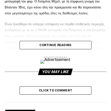
μεταγραφή του φορ. Ο Λούμπος Μϊχελ, με τη σύμφωνη γνώμη του
Βλάνταν ΊΒιτς, έχει κάνει όλη την προεργασία και θα παρουσιάσει
στον μεγαλομέτοχο της ομάδας όλες τις διαθέσιμες λύσεις.
Είναι ξεκάθαρο ότι υπάρχει απόφαση να παρθεί επιθετικός περιοχής,
ανεξάρτητα με το αν ο ΠΑΟΚ συνεχίσει στο Τσάμπιος ή στο Γιουρόπα
Λιγκ, ωστόσο πιθανή παρουσία της ομάδας στα πλέι οφ της
κορυφαίας διοργάνωσης θα δώσει τη δυνατότητα να αποκτηθεί ο
CONTINUE READING
παίκτης που είναι ψηλότερα απ’ όλους στη λίστα. Το βασικό είναι ότι
η επιλογή των εναλλακτικών επιλογών έχει γίνει με ποδοσφαιρικά
ADVERTISEMENT
κριτήρια.
YOU MAY LIKE
ADVERTISEMENT
CLICK TO COMMENT
Ο ΠΑΟΚ θα φέρει ένα παίκτη με καλό όνομα, αλλά δεν θα σταθεί
μόνο σ’ αυτό. Θα πάρει έναν παίκτη σε καλή ηλικία με περιθώρια να