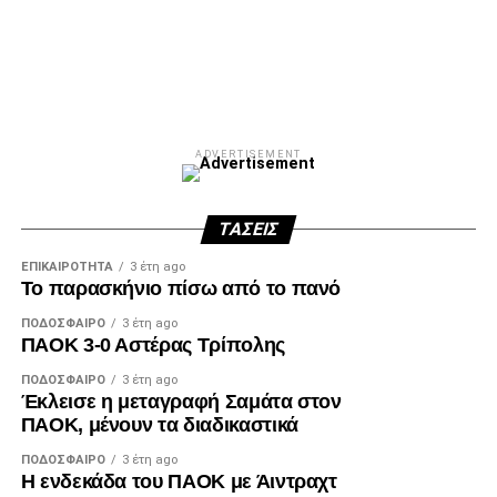
Facebook
Twitter
Email
Pinterest
WhatsApp
LinkedIn
Telegram
Μοιρασ
ADVERTISEMENT
ΤΆΣΕΙΣ
ΕΠΙΚΑΙΡΌΤΗΤΑ
3 έτη ago
Το παρασκήνιο πίσω από το πανό
ΠΟΔΌΣΦΑΙΡΟ
3 έτη ago
ΠΑΟΚ 3-0 Αστέρας Τρίπολης
ΠΟΔΌΣΦΑΙΡΟ
3 έτη ago
Έκλεισε η μεταγραφή Σαμάτα στον
ΠΑΟΚ, μένουν τα διαδικαστικά
ΠΟΔΌΣΦΑΙΡΟ
3 έτη ago
Η ενδεκάδα του ΠΑΟΚ με Άιντραχτ