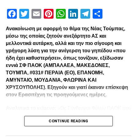
Facebook
Twitter
Email
Pinterest
WhatsApp
LinkedIn
Telegram
Μοιρασ
Ανακοίνωση με αφορμή το θέμα της Νέας Τούμπας,
μέσω της οποίας ζητούν ανεξάρτητο ΑΣ και
μελλοντικά αυτάρκη, αλλά και την πιο σίγουρη και
γρήγορη λύση για την ανέγερση του γηπέδου «που
ήδη έχει καθυστερήσει», όπως τονίζουν, εξέδωσαν
εννιά ΣΦ ΠΑΟΚ (ΑΜΠΑΛΑΕΑ, ΜΑΚΕΔΟΝΕΣ,
ΤΟΥΜΠΑ, #031# ΠΕΡΑΙΑ (ΕΟ), ΕΠΑΝΟΜΗ,
ΑΜΥΝΤΑΙΟ, ΜΟΥΔΑΝΙΑ, ΦΛΩΡΙΝΑ ΚΑΙ
ΧΡΥΣΟΥΠΟΛΗΣ). Εξηγούν και γιατί έκαναν επίσκεψη
στον Ερασιτέχνη τις προηγούμενες ημέρες.
Αναλυτικά το κείμενο:
«Ως Σύνδεσμοι Φίλων ΠΑΟΚ που
λειτουργούμε καθημερινά με γνώμωνα το καλό του
CONTINUE READING
Δικεφάλου και μόνο, αισθανόμαστε την ανάγκη να
τοποθετηθούμε (ελπίζουμε για τελευταία φορά) καθώς εν