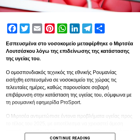
Facebook
Twitter
Email
Pinterest
WhatsApp
LinkedIn
Telegram
Μοιρασ
Εσπευσμένα στο νοσοκομείο μεταφέρθηκε ο Μιρτσέα
Λουτσέσκου λόγω της επιδείνωσης της κατάστασης
της υγείας του.
Ο ομοσπονδιακός τεχνικός της εθνικής Ρουμανίας
εισήχθη εσπευσμένα σε νοσοκομείο της χώρας τις
τελευταίες ημέρες, καθώς παρουσίασε σοβαρή
επιβάρυνση στην κατάσταση της υγείας του, σύμφωνα με
τη ρουμανική εφημερίδα ProSport.
Ο Μιρτσέα αντιμετώπισε έντονα προβλήματα υγείας προς
το τέλος του 2025, με αποτέλεσμα να χρειαστεί άμεση
ιατρική φροντίδα. Ο 80χρονος ταλαιπωρήθηκε από έντονο
CONTINUE READING
κρυολόγημα, το οποίο επηρέασε αρνητικά την ήδη