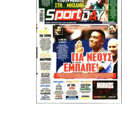
Εμείς είμαστε μόνο Π.Α.Ο.Κ.
Μόνο τα 4 γράμματα έχουν σημασία για εμάς και
ΚΑΝΕΝΑΣ δεν είναι πάνω απο αυτά τα ιερά γράμματα.
Μετά τιμής,
ΣΦ ΠΑΟΚ
ADVERTISEMENT
ΑΜΠΑΛΑΕΑ, ΜΑΚΕΔΟΝΕΣ, ΤΟΥΜΠΑ, #031#
ΠΕΡΑΙΑ (ΕΟ) , ΕΠΑΝΟΜΗ
ΑΜΥΝΤΑΙΟ, ΜΟΥΔΑΝΙΑ, ΦΛΩΡΙΝΑ,