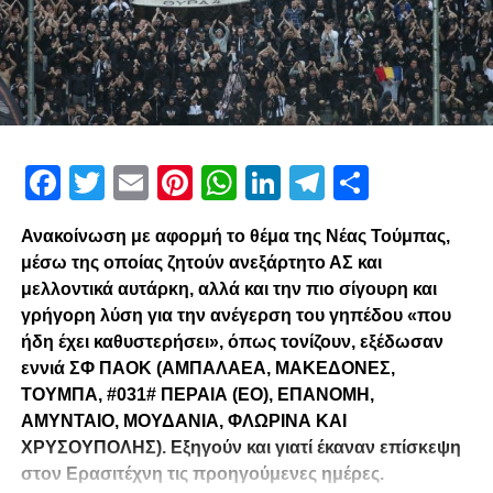
Facebook
Twitter
Email
Pinterest
WhatsApp
LinkedIn
Telegram
Μοιρασ
Ανακοίνωση με αφορμή το θέμα της Νέας Τούμπας,
μέσω της οποίας ζητούν ανεξάρτητο ΑΣ και
μελλοντικά αυτάρκη, αλλά και την πιο σίγουρη και
γρήγορη λύση για την ανέγερση του γηπέδου «που
ήδη έχει καθυστερήσει», όπως τονίζουν, εξέδωσαν
εννιά ΣΦ ΠΑΟΚ (ΑΜΠΑΛΑΕΑ, ΜΑΚΕΔΟΝΕΣ,
ΤΟΥΜΠΑ, #031# ΠΕΡΑΙΑ (ΕΟ), ΕΠΑΝΟΜΗ,
ΑΜΥΝΤΑΙΟ, ΜΟΥΔΑΝΙΑ, ΦΛΩΡΙΝΑ ΚΑΙ
ΧΡΥΣΟΥΠΟΛΗΣ). Εξηγούν και γιατί έκαναν επίσκεψη
στον Ερασιτέχνη τις προηγούμενες ημέρες.