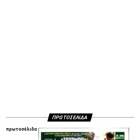
Υγ2
Επίσης στο κλίμα ενότητας που παροτρύνουμε και
διαλέγουμε εξ αρχής να ακολουθήσουμε αποφασίσαμε να
μην ανακοινώσουμε δημόσια τους λόγους που είμαστε
κάθετα απέναντι στην εμπλοκή Τσαλόπουλου-
Χατζόπουλου στην επόμενη μέρα του ΑΣ ΠΑΟΚ, αλλά
όσοι ενδιαφέρονται να ακούσουν ποιες συγκεκριμένες
κινήσεις τους, συναντήσεις τους και τοποθετήσεις τους
είναι αυτές που τους θέτουν εκτός κάδρου για εμάς
είμαστε πάντα διαθέσιμοι…
Υγ4
ADVERTISEMENT
ΠΡΩΤΟΣΕΛΙΔΑ
πρωτοσέλιδα