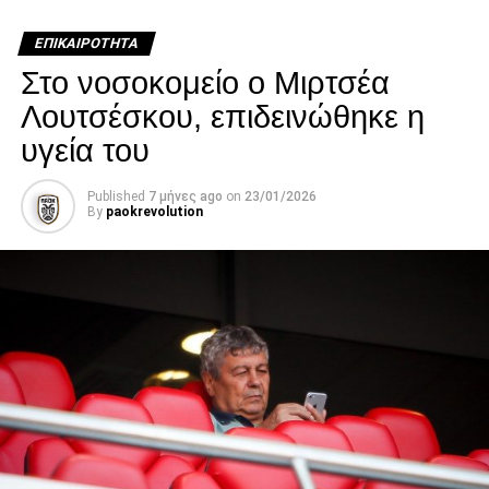
ΕΠΙΚΑΙΡΌΤΗΤΑ
Στο νοσοκομείο ο Μιρτσέα
Λουτσέσκου, επιδεινώθηκε η
υγεία του
Published
7 μήνες ago
on
23/01/2026
By
paokrevolution