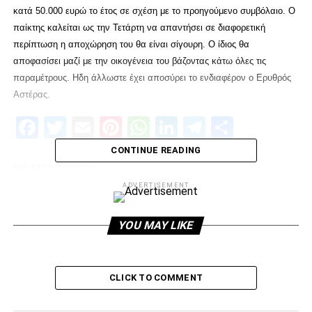
κατά 50.000 ευρώ το έτος σε σχέση με το προηγούμενο συμβόλαιο. Ο
παίκτης καλείται ως την Τετάρτη να απαντήσει σε διαφορετική
περίπτωση η αποχώρηση του θα είναι σίγουρη. Ο ίδιος θα
αποφασίσει μαζί με την οικογένεια του βάζοντας κάτω όλες τις
παραμέτρους. Ηδη άλλωστε έχει αποσύρει το ενδιαφέρον ο Ερυθρός
Αστέρας.
Facebook
Twitter
Email
Pinterest
WhatsApp
LinkedIn
Telegram
Μοιρασ
CONTINUE READING
RELATED TOPICS:
ADVERTISEMENT
UP NEXT
Διακοπές για Ροντρίγκες
YOU MAY LIKE
DON'T MISS
Κούδας: «Μας έκλεψαν τίτλους στον ΠΑΟΚ»
CLICK TO COMMENT
paokrevolution