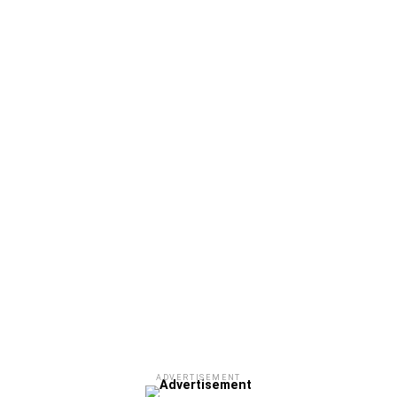
ΧΡΥΣΟΥΠΟΛΗ».
ADVERTISEMENT
Facebook
Twitter
Email
Pinterest
WhatsApp
LinkedIn
Telegram
Μοιρασ
ADVERTISEMENT