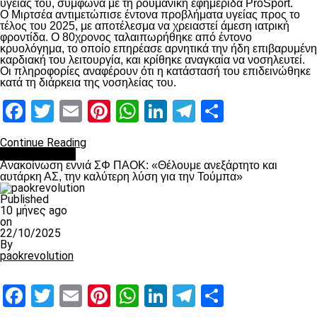
υγείας του, σύμφωνα με τη ρουμανική εφημερίδα ProSport.
Ο Μιρτσέα αντιμετώπισε έντονα προβλήματα υγείας προς το
τέλος του 2025, με αποτέλεσμα να χρειαστεί άμεση ιατρική
φροντίδα. Ο 80χρονος ταλαιπωρήθηκε από έντονο
κρυολόγημα, το οποίο επηρέασε αρνητικά την ήδη επιβαρυμένη
καρδιακή του λειτουργία, και κρίθηκε αναγκαία να νοσηλευτεί.
Οι πληροφορίες αναφέρουν ότι η κατάστασή του επιδεινώθηκε
κατά τη διάρκεια της νοσηλείας του.
Facebook
Twitter
Email
Pinterest
WhatsApp
LinkedIn
Telegram
Μοιραστ
Continue Reading
Επικαιρότητα
Ανακοίνωση εννιά ΣΦ ΠΑΟΚ: «Θέλουμε ανεξάρτητο και
αυτάρκη ΑΣ, την καλύτερη λύση για την Τούμπα»
Published
10 μήνες ago
on
22/10/2025
By
paokrevolution
Facebook
Twitter
Email
Pinterest
WhatsApp
LinkedIn
Telegram
Μοιραστ