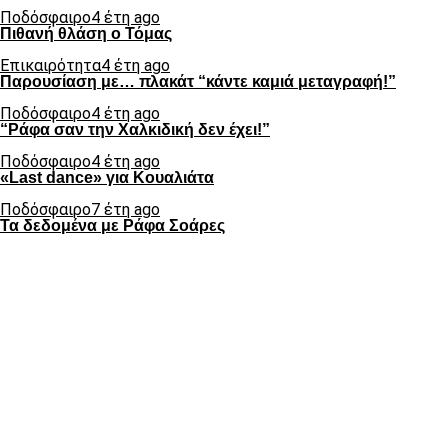
Ποδόσφαιρο
4 έτη ago
Πιθανή θλάση ο Τόμας
Επικαιρότητα
4 έτη ago
Παρουσίαση με… πλακάτ “κάντε καμιά μεταγραφή!”
Ποδόσφαιρο
4 έτη ago
“Ράφα σαν την Χαλκιδική δεν έχει!”
Ποδόσφαιρο
4 έτη ago
«Last dance» για Κουαλιάτα
Ποδόσφαιρο
7 έτη ago
Τα δεδομένα με Ράφα Σοάρες