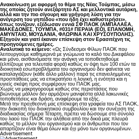
Ανακοίνωση με αφορμή το θέμα της Νέας Τούμπας, μέσω
της οποίας ζητούν ανεξάρτητο ΑΣ και μελλοντικά αυτάρκη,
αλλά και την πιο σίγουρη και γρήγορη λύση για την
ανέγερση του γηπέδου «που ήδη έχει καθυστερήσει»,
όπως τονίζουν, εξέδωσαν εννιά ΣΦ ΠΑΟΚ (ΑΜΠΑΛΑΕΑ,
ΜΑΚΕΔΟΝΕΣ, ΤΟΥΜΠΑ, #031# ΠΕΡΑΙΑ (ΕΟ), ΕΠΑΝΟΜΗ,
ΑΜΥΝΤΑΙΟ, ΜΟΥΔΑΝΙΑ, ΦΛΩΡΙΝΑ ΚΑΙ ΧΡΥΣΟΥΠΟΛΗΣ).
Εξηγούν και γιατί έκαναν επίσκεψη στον Ερασιτέχνη τις
προηγούμενες ημέρες.
Αναλυτικά το κείμενο:
«Ως Σύνδεσμοι Φίλων ΠΑΟΚ που
λειτουργούμε καθημερινά με γνώμωνα το καλό του Δικεφάλου
και μόνο, αισθανόμαστε την ανάγκη να τοποθετηθούμε
(ελπίζουμε για τελευταία φορά) καθώς εν όψη των 100 ετών τα
διοικητικά εσωπροβλήματα του οργανισμού δεν φαίνεται να
καταλαγιάζουν (κάθε άλλο μάλλον) παρά τις επανειλημμένες
προσπάθειες μας να επικρατήσει η λογική, η ενότητα και η
υγιείς σκέψη προς συμφέρουν του ΠΑΟΚ μας.
Χωρίς να μακρηγορούμε καθώς στις περιστάσεις που
βιώνουμε μάλλον δεν αρμόζουν μανιφέστα αλλά λακωνικές
τοποθετήσεις και δράση, αναφέρουμε τα εξής.
Μετά την προχθεσινή μας επίσκεψη στα γραφεία του ΑΣ ΠΑΟΚ,
την διακοπή του διοικητικού συμβουλίου και την συνέχιση της
διαδικασίας σήμερα Τέταρτη, πρέπει να δώσουμε στο σύνολο
του λαού του ΠΑΟΚ την αλήθεια από την δικιά μας πλευρά
καθώς το μέλλον του οργανισμού και οι άνθρωποι που τον
απαρτίζουν είναι θέμα όλων και όχι μόνο των οργανωμένων.
Advertisement