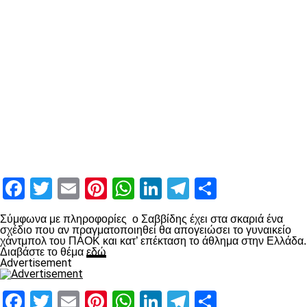
Facebook
Twitter
Email
Pinterest
WhatsApp
LinkedIn
Telegram
Μοιραστ
Σύμφωνα με πληροφορίες ο Σαββίδης έχει στα σκαριά ένα
σχέδιο που αν πραγματοποιηθεί θα απογειώσει το γυναικείο
χάντμπολ του ΠΑΟΚ και κατ’ επέκταση το άθλημα στην Ελλάδα.
Διαβάστε το θέμα
εδώ
Advertisement
Facebook
Twitter
Email
Pinterest
WhatsApp
LinkedIn
Telegram
Μοιραστ