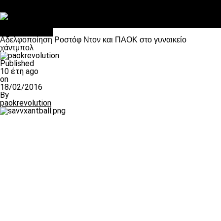
Στο OPEN τα προκριματικά, στη NOVA τα του πρωταθλήματος
Σαν σήμερα: Οταν “έφυγε” ο Λόραντ
Επικαιρότητα
Aδελφοποίηση Ροστόφ Ντον και ΠΑΟΚ στο γυναικείο
χάντμπολ
Published
10 έτη ago
on
18/02/2016
By
paokrevolution