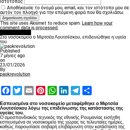
Ιστότοπος
Αποθήκευσε το όνομά μου, email, και τον ιστότοπο μου σε
αυτόν τον πλοηγό για την επόμενη φορά που θα σχολιάσω.
This site uses Akismet to reduce spam.
Learn how your
comment data is processed.
Επικαιρότητα
Στο νοσοκομείο ο Μιρτσέα Λουτσέσκου, επιδεινώθηκε η υγεία
του
Published
7 μήνες ago
on
23/01/2026
By
paokrevolution
Facebook
Twitter
Email
Pinterest
WhatsApp
LinkedIn
Telegram
Μοιραστ
Εσπευσμένα στο νοσοκομείο μεταφέρθηκε ο Μιρτσέα
Λουτσέσκου λόγω της επιδείνωσης της κατάστασης της
υγείας του.
Ο ομοσπονδιακός τεχνικός της εθνικής Ρουμανίας εισήχθη
εσπευσμένα σε νοσοκομείο της χώρας τις τελευταίες ημέρες,
καθώς παρουσίασε σοβαρή επιβάρυνση στην κατάσταση της