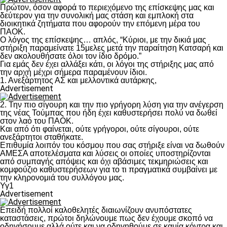
Πρώτον, όσον αφορά το περιεχόμενο της επίσκεψης μας και
δεύτερον για την συνολική μας στάση και εμπλοκή στα
διοικητικά ζητήματα που αφορούν την επόμενη μέρα του
ΠΑΟΚ.
Ο λόγος της επίσκεψης… απλός, “Κύριοι, με την δικιά μας
στήριξη παραμείνατε 15μελες μετά την παραίτηση Κατσαρή και
δεν ακολουθήσατε όλοι τον ίδιο δρόμο.”
Για εμάς δεν έχει αλλάξει κάτι, οι λόγοι της στήριξης μας από
την αρχή μέχρι σήμερα παραμένουν ίδιοι.
1. Ανεξάρτητος ΑΣ και μελλοντικά αυτάρκης,
Advertisement
2. Την πιο σίγουρη και την πιο γρήγορη λύση για την ανέγερση
της νέας Τούμπας που ήδη έχει καθυστερήσει πολύ να δωθεί
στον λαό του ΠΑΟΚ.
Και από ότι φαίνεται, ούτε γρήγοροι, ούτε σίγουροι, ούτε
ανεξάρτητοι σταθήκατε.
Επιθυμία λοιπόν του κόσμου που σας στήριξε είναι να δωθούν
ΑΜΕΣΑ αποτελέσματα και λύσεις οι οποίες υποστηρίζονται
από συμπαγής απόψεις και όχι αβάσιμες τεκμηριώσεις και
κομφούζιο καθυστερήσεων για το τι πραγματικά συμβαίνει με
την κληρονομιά του συλλόγου μας.
Υγ1
Advertisement
Επειδή πολλοί καλοθελητές διαιωνίζουν ανυπόστατες
καταστάσεις, πρώτοι δηλώνουμε πως δεν έχουμε σκοπό να
οδηγήσουμε αλλά ούτε και να οδηγηθούμε σε καμία κόντρα και