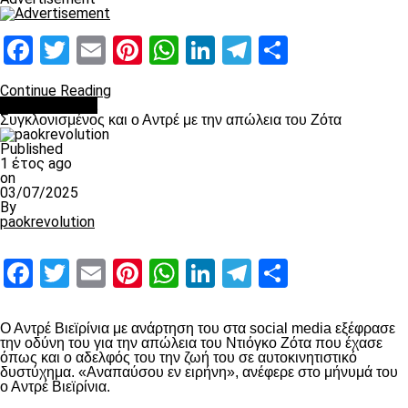
Facebook
Twitter
Email
Pinterest
WhatsApp
LinkedIn
Telegram
Μοιραστ
Continue Reading
Επικαιρότητα
Συγκλονισμένος και ο Αντρέ με την απώλεια του Ζότα
Published
1 έτος ago
on
03/07/2025
By
paokrevolution
Facebook
Twitter
Email
Pinterest
WhatsApp
LinkedIn
Telegram
Μοιραστ
Ο Αντρέ Βιεϊρίνια με ανάρτηση του στα social media εξέφρασε
την οδύνη του για την απώλεια του Ντιόγκο Ζότα που έχασε
όπως και ο αδελφός του την ζωή του σε αυτοκινητιστικό
δυστύχημα. «Αναπαύσου εν ειρήνη», ανέφερε στο μήνυμά του
ο Αντρέ Βιεϊρίνια.