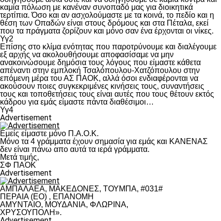
καμία πόλωση με κανέναν συνοπαδό μας για διοικητικά
τερτίπια. Όσο και αν ασχολούμαστε με τα κοινά, το πεδίο και η
θέση των Οπαδών είναι στους δρόμους και στα Πέταλα, εκεί
που τα πράγματα ζορίζουν και μόνο σαν ένα έρχονται οι νίκες.
Υγ2
Επίσης στο κλίμα ενότητας που παροτρύνουμε και διαλέγουμε
εξ αρχής να ακολουθήσουμε αποφασίσαμε να μην
ανακοινώσουμε δημόσια τους λόγους που είμαστε κάθετα
απέναντι στην εμπλοκή Τσαλόπουλου-Χατζόπουλου στην
επόμενη μέρα του ΑΣ ΠΑΟΚ, αλλά όσοι ενδιαφέρονται να
ακούσουν ποιες συγκεκριμένες κινήσεις τους, συναντήσεις
τους και τοποθετήσεις τους είναι αυτές που τους θέτουν εκτός
κάδρου για εμάς είμαστε πάντα διαθέσιμοι…
Υγ4
Advertisement
Εμείς είμαστε μόνο Π.Α.Ο.Κ.
Μόνο τα 4 γράμματα έχουν σημασία για εμάς και ΚΑΝΕΝΑΣ
δεν είναι πάνω απο αυτά τα ιερά γράμματα.
Μετά τιμής,
ΣΦ ΠΑΟΚ
Advertisement
ΑΜΠΑΛΑΕΑ, ΜΑΚΕΔΟΝΕΣ, ΤΟΥΜΠΑ, #031#
ΠΕΡΑΙΑ (ΕΟ) , ΕΠΑΝΟΜΗ
ΑΜΥΝΤΑΙΟ, ΜΟΥΔΑΝΙΑ, ΦΛΩΡΙΝΑ,
ΧΡΥΣΟΥΠΟΛΗ».
Advertisement