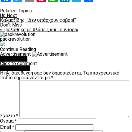
Related Topics:
Up Next
Καλμαζίδης: “Δεν υπάρχουν φαβορί”
Don't Miss
«Τρελάθηκα με θλάσεις και Τούντορ!»
paokrevolution
Continue Reading
Advertisement
You may like
Click to comment
Leave a Reply
Η ηλ. διεύθυνση σας δεν δημοσιεύεται.
Τα υποχρεωτικά
πεδία σημειώνονται με
*
Σχόλιο
*
Όνομα
*
Email
*