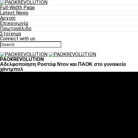
Full-Width Page
Latest News
Αρχική
Επικοινωνία
Πρωτοσέλιδο
Στοίχημα
Connect with us
PAOKREVOLUTION
Aδελφοποίηση Ροστόφ Ντον και ΠΑΟΚ στο γυναικείο
χάντμπολ
Ποδόσφαιρο
«Πλέον έχουμε αλλάξει σαν ομάδα, παίξαμε σαν ένα»
«Το πιο σημαντικό είναι η αυτοπεποίθηση των
ποδοσφαιριστών»
«Πάμε να διεκδικήσουμε την οκτάδα»
«Είναι απόλαυση να παίζεις για τον κόσμο του ΠΑΟΚ»
«Θα τα δώσουμε όλα κόντρα στη Λιόν για την οκτάδα»
Μπάσκετ