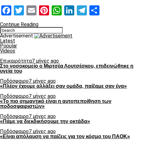
Facebook
Twitter
Email
Pinterest
WhatsApp
LinkedIn
Telegram
Μοιραστ
Continue Reading
Advertisement
Latest
Popular
Videos
Επικαιρότητα
7 μήνες ago
Στο νοσοκομείο ο Μιρτσέα Λουτσέσκου, επιδεινώθηκε η
υγεία του
Ποδόσφαιρο
7 μήνες ago
«Πλέον έχουμε αλλάξει σαν ομάδα, παίξαμε σαν ένα»
Ποδόσφαιρο
7 μήνες ago
«Το πιο σημαντικό είναι η αυτοπεποίθηση των
ποδοσφαιριστών»
Ποδόσφαιρο
7 μήνες ago
«Πάμε να διεκδικήσουμε την οκτάδα»
Ποδόσφαιρο
7 μήνες ago
«Είναι απόλαυση να παίζεις για τον κόσμο του ΠΑΟΚ»